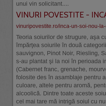
unui vin solicitant....
VINURI POVESTITE - IN
vinuripovestite.ro/inca-un-soi-nou-la
Teoria soiurilor de strugure, aşa 
împărţea soiurile în două categori
sauvignon, Pinot Noir, Riesling, Sa
s-au plantat şi la noi în perioada i
(Cabernet franc, grenache, mourve
folosite des în asamblaje pentru ap
culoare, altele pentru aromă, pent
alcoolică. Dintre toate aceste soi
cel mai tare mă intrigă soiul cu num