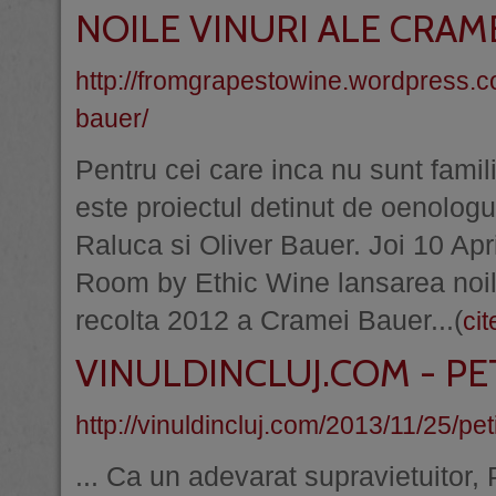
NOILE VINURI ALE CRAM
http://fromgrapestowine.wordpress.c
bauer/
Pentru cei care inca nu sunt fami
este proiectul detinut de oenologu
Raluca si Oliver Bauer. Joi 10 Apri
Room by Ethic Wine lansarea noilor
recolta 2012 a Cramei Bauer...(
cit
VINULDINCLUJ.COM - PETI
http://vinuldincluj.com/2013/11/25/petit
... Ca un adevarat supravietuitor, 