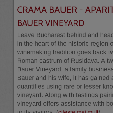
CRAMA BAUER - APARIT
BAUER VINEYARD
Leave Bucharest behind and head f
in the heart of the historic region o
winemaking tradition goes back tw
Roman castrum of Rusidava. A two-
Bauer Vineyard, a family busines
Bauer and his wife, it has gained a
quantities using rare or lesser kno
vineyard. Along with tastings pairi
vineyard offers assistance with 
to its visitors. (
)
citeste mai mult