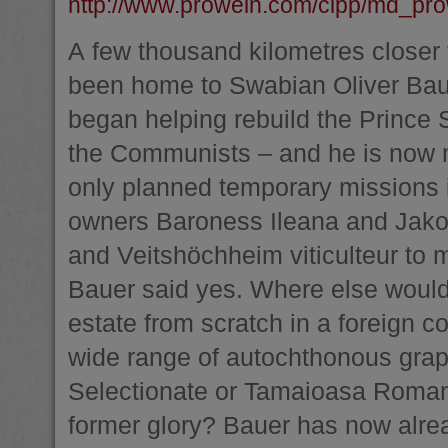
http://www.prowein.com/cipp/md_pro
A few thousand kilometres close
been home to Swabian Oliver Baue
began helping rebuild the Prince 
the Communists – and he is now m
only planned temporary missions i
owners Baroness Ileana and Jakob
and Veitshöchheim viticulteur to
Bauer said yes. Where else would
estate from scratch in a foreign c
wide range of autochthonous grap
Selectionate or Tamaioasa Romane
former glory? Bauer has now alre