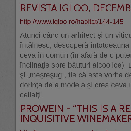
REVISTA IGLOO, DECEMB
http://www.igloo.ro/habitat/144-145
Atunci când un arhitect şi un vitic
întâlnesc, descoperă întotdeauna
ceva în comun (în afară de o pute
înclinaţie spre băuturi alcoolice)
şi „meşteşug”, fie că este vorba d
dorinţa de a modela şi crea ceva 
ceilalţi.
PROWEIN - “THIS IS A 
INQUISITIVE WINEMAKE