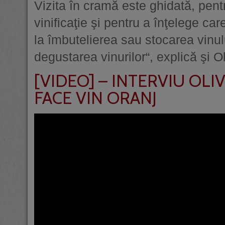
Vizita în cramă este ghi­dată, pen
vinificaţie şi pentru a înţelege car
la îmbutelierea sau stocarea vinul
degustarea vinurilor“, explică şi O
[VIDEO] – INTERVIU OL
FACE VIN ORANJ