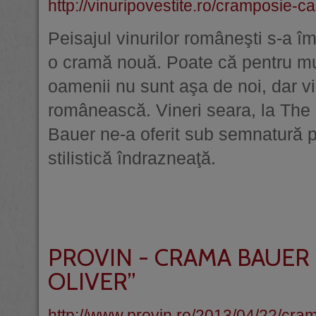
http://vinuripovestite.ro/cramposie-c
Peisajul vinurilor româneşti s-a î
o cramă nouă. Poate că pentru mul
oamenii nu sunt aşa de noi, dar vi
românească. Vineri seara, la The 
Bauer ne-a oferit sub semnatură pro
stilistică îndrazneaţă.
PROVIN - CRAMA BAUER
OLIVER”
http://www.provin.ro/2013/04/22/crama