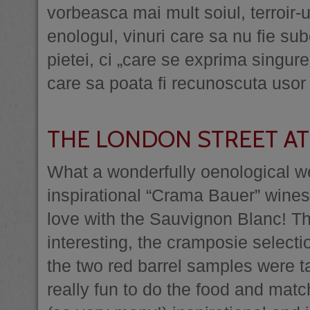
vorbeasca mai mult soiul, terroir-ul
enologul, vinuri care sa nu fie s
pietei, ci „care se exprima singure
care sa poata fi recunoscuta usor i
THE LONDON STREET AT
What a wonderfully oenological we
inspirational “Crama Bauer” wines o
love with the Sauvignon Blanc! T
interesting, the cramposie select
the two red barrel samples were ta
really fun to do the food and mat