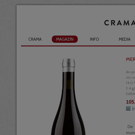
CRAMA
MAGAZIN
INFO
MEDIA
MER
An pr
vin r
14.0 
2.4 g
Editi
105
I
De a
munc