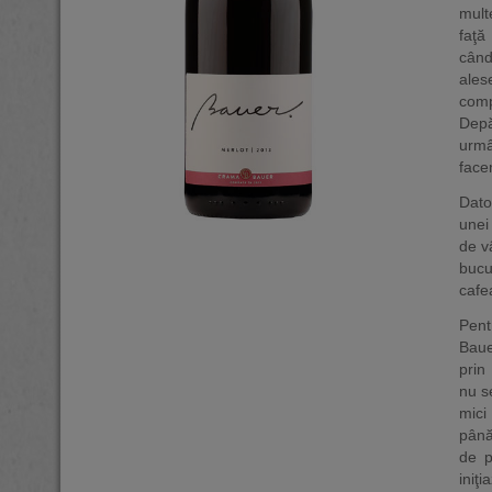
mult
faţă
când
ales
comp
Depă
urmâ
face
Dato
unei
de v
bucu
cafe
Pent
Baue
prin
nu s
mici
până
de p
iniţ