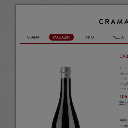
CRAMA
MAGAZIN
INFO
MEDIA
CAB
An pr
vin r
14 % 
2.1 g/
Editi
105
I
Alăt
cuno