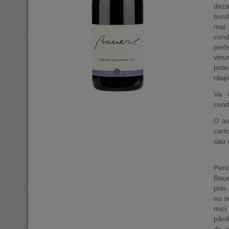
deza
bună
mai 
cond
perf
vinu
pote
răspl
Va 
cond
O as
cart
sau 
Pent
Baue
prin
nu s
mici
până
de p